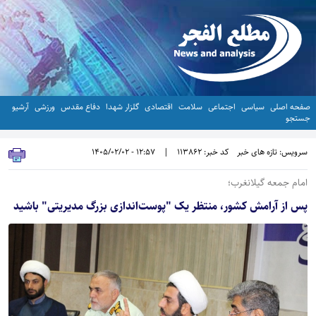
صفحه اصلی
سیاسی
اجتماعی
سلامت
اقتصادی
گلزار شهدا
دفاع مقدس
ورزشی
آرشیو
جستجو
سرویس: تازه های خبر
کد خبر: 113862
|
12:57 - 1405/02/02
امام جمعه گیلانغرب؛
پس از آرامش کشور، منتظر یک "پوست‌اندازی بزرگ مدیریتی" باشید