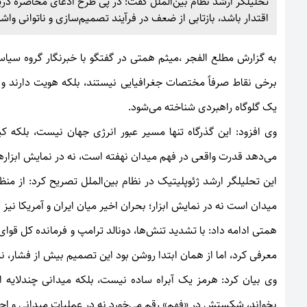
تحلیلگر ارشد نظام بین‌الملل گفت: در پی طرح ادعای محاصره دریا
اقتدار باشد، بازتابی از ضعف در فرآیند تصمیم‌سازی و ناتوانی و
به گزارش
مطلع الفجر
،میثم همتی در گفتگو با خبرنگار گروه سیاس
برخی نقاط صرفاً مختصات جغرافیایی نیستند، بلکه هویت دارند و ر
یک گلوگاه راهبردی شناخته می‌شود.
وی افزود: این گذرگاه تنها مسیر عبور انرژی جهان نیست، بلکه 
می‌دهد قدرت واقعی در فهم میدان نهفته است، نه در نمایش ابزارها
این تحلیلگر ارشد ژئوپلیتیک در نظام بین‌الملل تصریح کرد: از 
میدان است نه در نمایش ابزار؛ بحران اخیر میان ایران و آمریکا نیز ب
همتی ادامه داد: با تشدید تنش‌ها، دونالد ترامپ و فرمانده کل قوای
معرفی کرد، اما از همان ابتدا روشن بود این تصمیم بیش از فشار،
وی بیان کرد: هرمز یک آبراه ساده نیست، بلکه میدانی چندلایه
بخواند، شکستش در «فهم» رقم می‌خورد نه در عملیات میدانی و اج