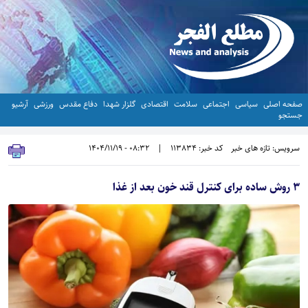
صفحه اصلی
سیاسی
اجتماعی
سلامت
اقتصادی
گلزار شهدا
دفاع مقدس
ورزشی
آرشیو
جستجو
سرویس: تازه های خبر
کد خبر: 113834
|
08:32 - 1404/11/19
۳ روش ساده برای کنترل قند خون بعد از غذا