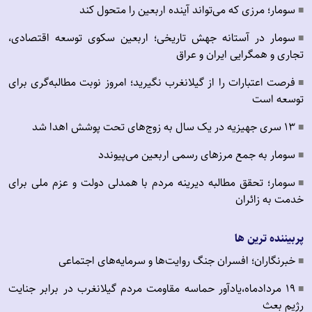
سومار؛ مرزی که می‌تواند آینده اربعین را متحول کند
■
سومار در آستانه جهش تاریخی؛ اربعین سکوی توسعه اقتصادی،
■
تجاری و همگرایی ایران و عراق
فرصت اعتبارات را از گیلانغرب نگیرید؛ امروز نوبت مطالبه‌گری برای
■
توسعه است
۱۳ سری جهیزیه در یک سال به زوج‌های تحت پوشش اهدا شد
■
سومار به جمع مرزهای رسمی اربعین می‌پیوندد
■
سومار؛ تحقق مطالبه دیرینه مردم با همدلی دولت و عزم ملی برای
■
خدمت به زائران
پربیننده ترین ها
خبرنگاران؛ افسران جنگ روایت‌ها و سرمایه‌های اجتماعی
■
19 مردادماه،یادآور حماسه مقاومت مردم گیلانغرب در برابر جنایت
■
رژیم بعث