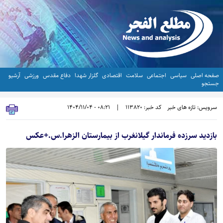
صفحه اصلی
سیاسی
اجتماعی
سلامت
اقتصادی
گلزار شهدا
دفاع مقدس
ورزشی
آرشیو
جستجو
سرویس: تازه های خبر
کد خبر: 113820
|
08:21 - 1404/11/04
بازدید سرزده فرماندار گیلانغرب از بیمارستان الزهرا.س.+عکس