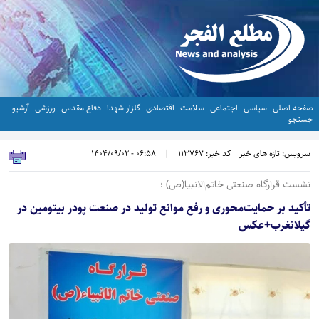
صفحه اصلی
سیاسی
اجتماعی
سلامت
اقتصادی
گلزار شهدا
دفاع مقدس
ورزشی
آرشیو
جستجو
سرویس: تازه های خبر
کد خبر: 113767
|
06:58 - 1404/09/02
نشست قرارگاه صنعتی خاتم‌الانبیا(ص) ؛
تأکید بر حمایت‌محوری و رفع موانع تولید در صنعت پودر بیتومین در
گیلانغرب+عکس