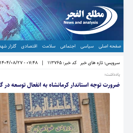
صفحه اصلی
سیاسی
اجتماعی
سلامت
اقتصادی
گلزار شهد
سرویس: تازه های خبر
کد خبر: 113765
|
07:48 - 1404/08/27
یادداشت؛
ضرورت توجه استاندار کرمانشاه به انفعال توسعه‌ در گ