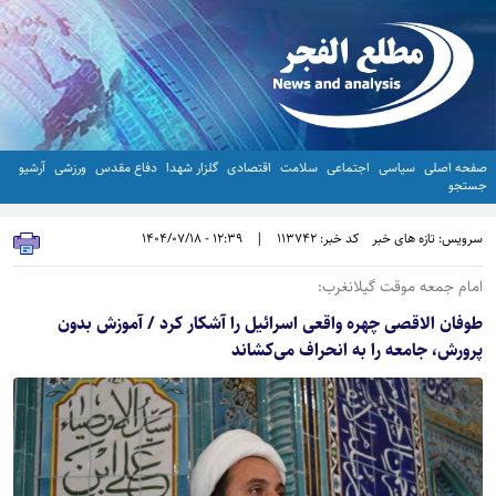
صفحه اصلی
سیاسی
اجتماعی
سلامت
اقتصادی
گلزار شهدا
دفاع مقدس
ورزشی
آرشیو
جستجو
سرویس: تازه های خبر
کد خبر: 113742
|
12:39 - 1404/07/18
امام جمعه موقت گیلانغرب:
طوفان الاقصی چهره واقعی اسرائیل را آشکار کرد / آموزش بدون
پرورش، جامعه را به انحراف می‌کشاند