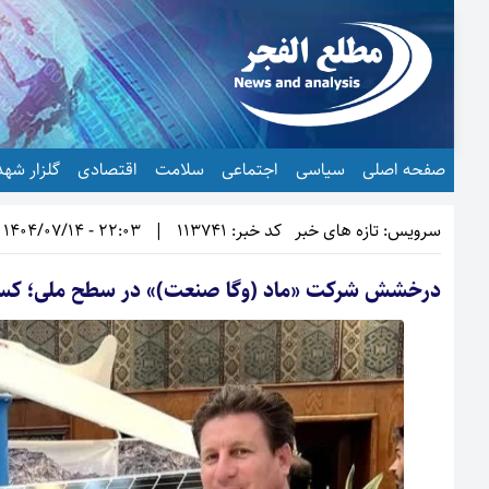
صفحه اصلی
سیاسی
اجتماعی
سلامت
اقتصادی
گلزار شهد
سرویس: تازه های خبر
کد خبر: 113741
|
22:03 - 1404/07/14
درخشش شرکت «ماد (وگا صنعت)» در سطح ملی؛ کسب 