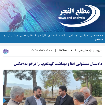
صفحه اصلی
سیاسی
اجتماعی
سلامت
اقتصادی
گلزار شهدا
دفاع مقدس
ورزشی
آرشیو
جستجو
سرویس: تازه های خبر
کد خبر: 113650
|
09:09 - 1403/09/07
دادستان مسئولین آبفا و بهداشت گیلانغرب را فراخواند+عکس