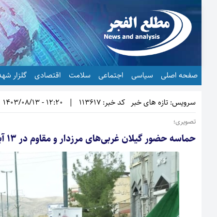
صفحه اصلی
سیاسی
اجتماعی
سلامت
اقتصادی
گلزار شهد
سرویس: تازه های خبر
کد خبر: 113617
|
12:20 - 1403/08/13
تصویری؛
حماسه حضور گیلان غربی‌های مرزدار و مقاوم در 13 آبان+عکس