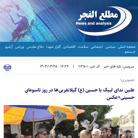
صفحه اصلی
سیاسی
اجتماعی
سلامت
اقتصادی
گلزار شهدا
دفاع مقدس
ورزشی
آرشیو
جستجو
سرویس: تازه های خبر
کد خبر: 113501
|
16:32 - 1403/04/25
تصویری؛
طنین ندای لبیک یا حسین (ع) گیلانغربی‌ها در روز تاسوعای
حسینی+عکس