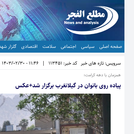
صفحه اصلی
سیاسی
اجتماعی
سلامت
اقتصادی
گلزار شهد
سرویس: تازه های خبر
کد خبر: 113451
|
11:46 - 1403/02/30
همزمان با دهه کرامت؛
پیاده روی بانوان در گیلانغرب برگزار شد+عکس