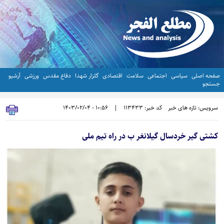
صفحه اصلی
سیاسی
اجتماعی
سلامت
اقتصادی
گلزار شهدا
دفاع مقدس
ورزشی
آرشیو
جستجو
سرویس: تازه های خبر
کد خبر: 113433
|
10:56 - 1403/02/04
کشتی گیر خردسال گیلانغر ب در راه تیم ملی