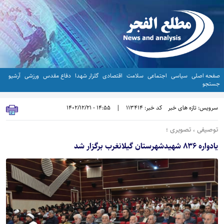
صفحه اصلی
سیاسی
اجتماعی
سلامت
اقتصادی
گلزار شهدا
دفاع مقدس
ورزشی
آرشیو
جستجو
سرویس: تازه های خبر
کد خبر: 113414
|
14:55 - 1402/12/21
توصیفی ، تصویری ؛
یادواره ۸۳۶ شهیدشهرستان گیلانغرب برگزار شد