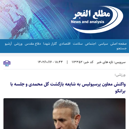
صفحه اصلی
سیاسی
اجتماعی
سلامت
اقتصادی
گلزار شهدا
دفاع مقدس
ورزشی
آرشیو
جستجو
سرویس: تازه های خبر
کد خبر: 113352
|
18:44 - 1402/10/16
ورزشی؛
واکنش معاون پرسپولیس به شایعه بازگشت گل محمدی و جلسه با
برانکو