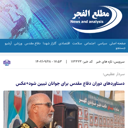
صفحه اصلی
سیاسی
اجتماعی
سلامت
اقتصادی
گلزار شهدا
دفاع مقدس
ورزشی
آرشیو
جستجو
سرویس: تازه های خبر
کد خبر: 113323
|
17:53 - 1402/09/28
سردار عظیمی؛
دستاوردهای دوران دفاع مقدس برای جوانان تبیین شود+عکس