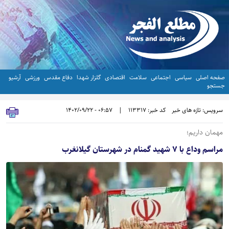
صفحه اصلی
سیاسی
اجتماعی
سلامت
اقتصادی
گلزار شهدا
دفاع مقدس
ورزشی
آرشیو
جستجو
سرویس: تازه های خبر
کد خبر: 113317
|
06:57 - 1402/09/22
مهمان داریم؛
مراسم وداع با ۷ شهید گمنام در شهرستان گیلانغرب