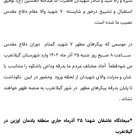
سیره و راه سید و سالار شهیدان حضرت ابا عبدالله الحسین (ع)، توفیق
استقبال و تشییع درخور و شایسته ۷ شهید والا مقام دفاع مقدس
نصیب ما شده است.
در موسمی که پیکرهای مطهر ۷ شهید گمنام دوران دفاع مقدس
ســــــــاعت ۸ صــــبح روز شنبه ۲۵ آذر ماه ۱۴۰۲ وارد شهرستان گیلانغرب
می شودقطعاً آحاد مختلف مردم ما بدرقه وداعی باشکوه را متناسب با
شان و منزلت والای شهیدان از لحظه ورود وحضور در ایین نکوداشت
تا پایان بدرقه پیکرهای مطهر در شهر گیلانغرب به منصه ظهور خواهند
نشاند .
*میعادگاه عاشقان شهدا 25 آذرماه جاری منطقه یادمان اوزین در
گیلانغرب