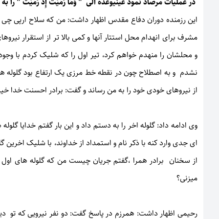
در عملیات مرصاد نمود عینیوعده الی " وَمَا رَمَيْتَ إِذْ رَمَيْتَ " را 
این رزمنده دوران دفاع مقدس اظهار داشت: من که سلاح ارپی چی 
مشرف برای انهدام محل استتار آنها و کمی بالا تر از استقرار نیروه
و محلشان را منهدم خواهم کرد، تیر اول را که شلیک کردم با وجود 
نشدم و به اصطلاح چون در نقطه خط مرزی یک ارتفاع بود گلوله ها 
از نیروهای خودی خود را به من رساند و گفت: برادر احسنت خدا خی
وی ادامه داد: گلوله اخر را به دستم داد و این بار گفتم خدایا گلول
ای جدی وارد کنه با ذکر نام و استمداد از خداوند، با شلیک اخرین
از سخنان برادر همرا ،گفتم جریان چیست من که گلوله های اول ر
میزنی؟
رحیمی اظهار داشت: همرزم در پاسخ گفت: دو نفر نیرویی که تو دید