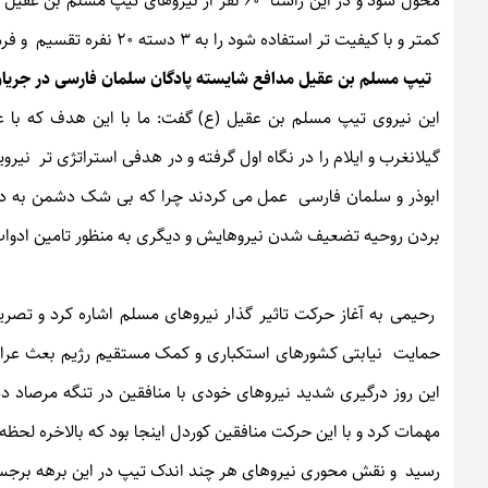
محول شود و در این راستا 60 نفر از نیروهای ت
کمتر و با کیفیت تر استفاده شود را به 3 دسته 20 نفره تقسیم و فرماندهی هر گروه را به شخصی آموزش دیده واگذار کردیم.
تیپ مسلم بن عقیل مدافع شایسته پادگان سلمان فارسی در جریان
این نیروی تیپ مسلم بن عقیل (ع) گفت: ما با این هدف که با
گیلانغرب و ایلام را در نگاه اول گرفته و در هدفی استراتژی تر نی
ابوذر و سلمان فارسی عمل می کردند چرا که بی شک دشمن به دو م
بردن روحیه تضعیف شدن نیروهایش و دیگری به منظور تامین ادوات 
حمایت نیابتی کشورهای استکباری و کمک مستقیم رژیم بعث عراق 
این روز درگیری شدید نیروهای خودی با منافقین در تنگه مرصاد 
مهمات کرد و با این حرکت منافقین کوردل اینجا بود که بالاخره لح
رسید و نقش محوری نیروهای هر چند اندک تیپ در این برهه برجست