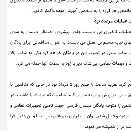
یپ مسلم بن عقیل که بنا بر این فرضیه که باید در جنگ های نا منظم از استعداد نیروی
 عملیات مرصاد بود
 عملیات تاخیری می بایست جلوی پیشروی احتمالی دشمن به سوی
رویهای تیپ مسلم بن عقیل می بایست به عنوان مدافعانی برای پادگان
نظور سعی در تصرف این دو پادگان خواهد کرد یکی به منظور بالا
و مهمات نظامی، بی شک دیر یا زود به سمت آنها حمله می کرد.
رحیمی به آغاز حرکت تاثیر گذار نیروهای مسلم اشاره کرد و تصریح کرد: تقریبا ساعت 8 صبح روز 5 مرداد بود در حالی که منافقین با
سعی در پیش روی به سوری کرمانشاه و تنگه مرصاد را داشتند در
دشمن را متوجه پادگان سلمان فارسی جهت تامین تجهیزات نظامی و
ظه موعود و فعال شدن توان استقراری نیروهای تیپ مسلم بن عقیل فرا
ه تر از همیشه می نمود.