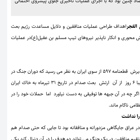
د چنین بود که با اجرای عملیات تاخیری جلوی پیشروی احتمالی
الفجر
اهداف طراحی عملیات منافقین و دلایل مساعدت رژیم بعث
 محوری و انکار ناپذیر نیروهای تیپ مسلم بن عقیل(ع)در عملیات
جانشین گردان خیبر گفت: اگرچه در تیر ماه سال 67 و مصادف با پذیرش قطعنامه 597 از سوی ایران به نظر می رسید که دوران جنگ در
ایستگاه اخر واقع شده است اما در این میان و بعد از گذشت تقریبا 6 روز از آن ارتش بعث صدام در تاریخ 31 تیرماه به خاك ایران
گر چه در آن جبهه ها توفیقی به دست نیاورد اما حملات خود را در
امی ناکام ماند.
را نداشت
 عراق جایگاهی مزدورانه و منافقانه بود تا جایی که حتی صدام هم
تقیم منافقین در یک جنگ می تواند دو هدف را در آن دنبال کند یکی