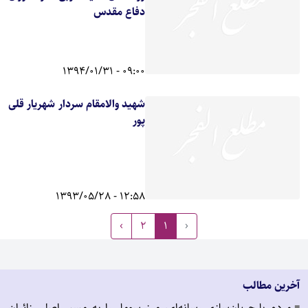
دفاع مقدس
09:00 - 1394/01/31
شهید والامقام سردار شهریار قلی
پور
12:58 - 1393/05/28
›
2
1
‹
آخرین مطالب
مردم با جریان‌سازی رسانه‌ای، مرز سومار را به مسیر اصلی زائران