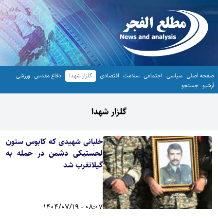
صفحه اصلی
سیاسی
اجتماعی
سلامت
اقتصادی
گلزار شهدا
دفاع مقدس
ورزشی
آرشیو
جستجو
گلزار شهدا
خلبانی شهیدی که کابوس ستون
لجستیکی دشمن در حمله به
گیلانغرب شد
08:07 - 1404/07/19