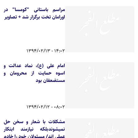
مراسم باستانی "کومسا" در
اورامان تخت برگزار شد + تصاویر
14:02 - 1394/02/13
امام علی (ع)، نماد عدالت و
اسوه حمایت از محرومان و
مستضعفان بود
08:02 - 1394/02/12
مشکلات با شعار و سخن حل
نمیشوندبلکه نیازمند ابتکار
عملی اند/ مسئولان خود را خادم