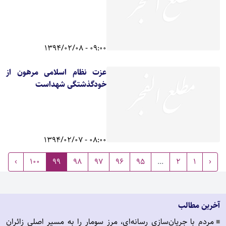
09:00 - 1394/02/08
عزت نظام اسلامی مرهون از
خودگذشتگی شهداست
08:00 - 1394/02/07
›
100
99
98
97
96
95
...
2
1
‹
آخرین مطالب
مردم با جریان‌سازی رسانه‌ای، مرز سومار را به مسیر اصلی زائران
■