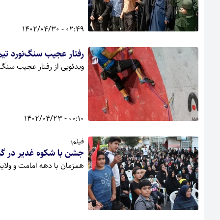
02:49 - 1402/04/30
رفتار عجیب سنگ‌نورد تیم
ویدئویی از رفتار عجیب سنگ‌
00:10 - 1402/04/23
فیلم؛
جشن با شکوه غدیر در گی
همزمان با دهه امامت و ولای