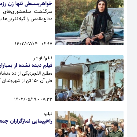
خواهربسیطی تنها زن رزمن
سرگذشت سلحشوری‌های نص
دفاع‌مقدس را گیلانغربی‌ها به 
02:17 - 1402/07/04
فیلم/بازنشر
فیلم دیده نشده از بمباران 19 مرداد 62 در گیلانغرب/ 621 شهید و جانباز طی یک بمباران
طی آن 150 تن از شهروندان گیلانغربی شهید و 472 تن مجروح شدند.
07:32 - 1402/05/19
فیلم؛
راهپیمایی نمازگزاران جم