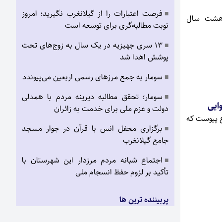
فرصت اعتبارات را از گیلانغرب نگیرید؛ امروز
■
هشت‌ سال
نوبت مطالبه‌گری برای توسعه است
۱۳ سری جهیزیه در یک سال به زوج‌های تحت
■
پوشش اهدا شد
سومار به جمع مرزهای رسمی اربعین می‌پیوندد
■
سومار؛ تحقق مطالبه دیرینه مردم با همدلی
■
دولت و عزم ملی برای خدمت به زائران
ای رژیم بعث عراق در گیلانغرب در19 مرداد سال 62 به وقوع پیوست که
برگزاری محفل انس با قرآن در جوار مسجد
■
جامع گیلانغرب
اجتماع شبانه مردم مرزدار این شهرستان با
■
تأکید بر لزوم حفظ انسجام ملی
پربیننده ترین ها