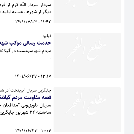
سردار سردار الله کرم از 
دیگر از شهرها، هسته اولیه 
11:42 - 1401/07/03
فیلم؛
خدمت رسانی موکب شهدای
مردم شهرسرمست در گیلانغرب ب
.
13:17 - 1401/06/27
جایگزین سریال "پریدخت"در شبکه
قصه مقاومت مردم گیلان
سریال تلویزیونی "مدافعان 
سه‌شنبه ۲۲ شهریور جایگزین سریال "پریدخت" می‌شود.
10:04 - 1401/06/23