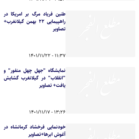
طنین فریاد مرگ بر امریکا در
راهپیمایی 22 بهمن گیلانغرب+
تصاویر
11:37 - 1401/11/22
نمایشگاه "جهل چهل منفور" و
"انقلاب" در گیلانغرب گشایش
یافت+ تصاویر
13:26 - 1401/11/17
خودنمایی فرخشاد کرمانشاه در
آغوش ابرها+تصاویر