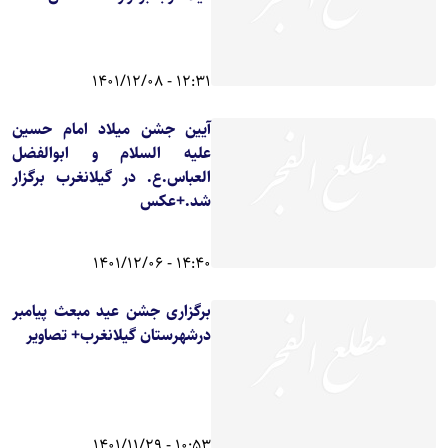
12:31 - 1401/12/08
آیین جشن میلاد امام حسین
علیه السلام و ابوالفضل
العباس.ع. در گیلانغرب برگزار
شد.+عکس
14:40 - 1401/12/06
برگزاری جشن عید مبعث پیامبر
درشهرستان گیلانغرب+ تصاویر
10:53 - 1401/11/29