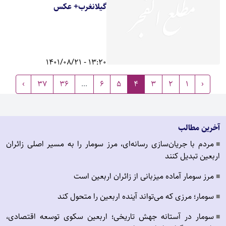
گیلانغرب+ عکس
13:20 - 1401/08/21
›
37
36
...
6
5
4
3
2
1
‹
آخرین مطالب
مردم با جریان‌سازی رسانه‌ای، مرز سومار را به مسیر اصلی زائران
■
اربعین تبدیل کنند
مرز سومار آماده میزبانی از زائران اربعین است
■
سومار؛ مرزی که می‌تواند آینده اربعین را متحول کند
■
سومار در آستانه جهش تاریخی؛ اربعین سکوی توسعه اقتصادی،
■