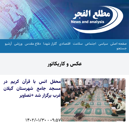
صفحه اصلی
سیاسی
اجتماعی
سلامت
اقتصادی
گلزار شهدا
دفاع مقدس
ورزشی
آرشیو
جستجو
عکس و کاریکاتور
محفل انس با قرآن کریم در
مسجد جامع شهرستان گیلان
غرب برگزار شد +تصاویر
09:57 - 1402/01/30