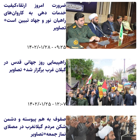
ضرورت امروز ارتقاءکیفیت
خدمات دهی به کاروان‌های
راهیان نور و جهاد تبیین است+
تصاویر
09:25 - 1402/01/28
راهپیمایی روز جهانی قدس در
گیلان غرب برگزار شد+ تصاویر
12:07 - 1402/01/25
صفوف به هم پیوسته و دشمن
شکن مردم گیلانغرب در مصلای
نماز جمعه+تصاویر