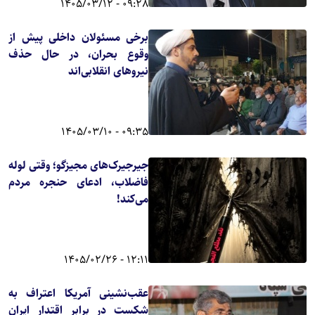
09:28 - 1405/03/12
برخی مسئولان داخلی پیش از
وقوع بحران، در حال حذف
نیروهای انقلابی‌اند
09:35 - 1405/03/10
جیرجیرک‌های مجیزگو؛ وقتی لوله
فاضلاب، ادعای حنجره مردم
می‌کند!
12:11 - 1405/02/26
عقب‌نشینی آمریکا اعتراف به
شکست در برابر اقتدار ایران