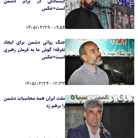
ایستادگی در برابر دشمن
است+عکس
09:56 - 1405/03/29
جنگ روانی دشمن برای ایجاد
تفرقه؛ گوش ما به فرمان رهبری
است+عکس
12:33 - 1405/03/24
ملت ایران همه محاسبات دشمن
را برهم زد