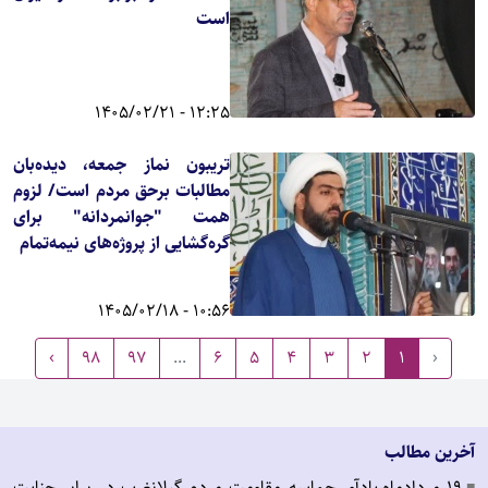
است
12:25 - 1405/02/21
تریبون نماز جمعه، دیده‌بان
مطالبات برحق مردم است/ لزوم
همت "جوانمردانه" برای
گره‌گشایی از پروژه‌های نیمه‌تمام
10:56 - 1405/02/18
›
98
97
...
6
5
4
3
2
1
‹
آخرین مطالب
19 مردادماه،یادآور حماسه مقاومت مردم گیلانغرب در برابر جنایت