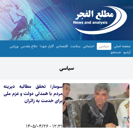
صفحه اصلی
سیاسی
اجتماعی
سلامت
اقتصادی
گلزار شهدا
دفاع مقدس
ورزشی
آرشیو
جستجو
سیاسی
سومار؛ تحقق مطالبه دیرینه
مردم با همدلی دولت و عزم ملی
برای خدمت به زائران
12:31 - 1405/04/26