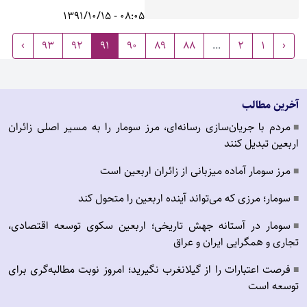
08:05 - 1391/10/15
›
93
92
91
90
89
88
...
2
1
‹
آخرین مطالب
مردم با جریان‌سازی رسانه‌ای، مرز سومار را به مسیر اصلی زائران
■
اربعین تبدیل کنند
مرز سومار آماده میزبانی از زائران اربعین است
■
سومار؛ مرزی که می‌تواند آینده اربعین را متحول کند
■
سومار در آستانه جهش تاریخی؛ اربعین سکوی توسعه اقتصادی،
■
تجاری و همگرایی ایران و عراق
فرصت اعتبارات را از گیلانغرب نگیرید؛ امروز نوبت مطالبه‌گری برای
■
توسعه است