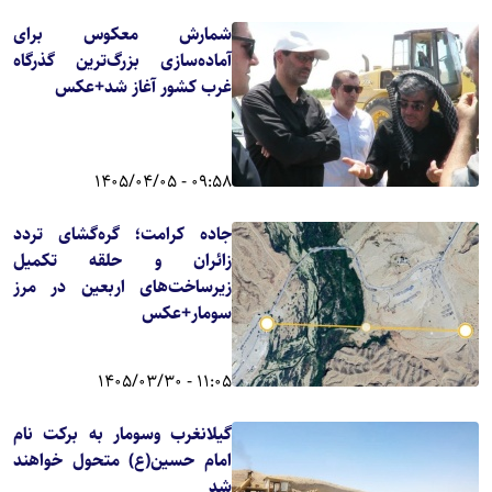
شمارش معکوس برای
آماده‌سازی بزرگ‌ترین گذرگاه
غرب کشور آغاز شد+عکس
09:58 - 1405/04/05
جاده کرامت؛ گره‌گشای تردد
زائران و حلقه تکمیل
زیرساخت‌های اربعین در مرز
سومار+عکس
11:05 - 1405/03/30
گیلانغرب وسومار به برکت نام
امام حسین(ع) متحول خواهند
شد