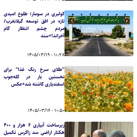
کولبری در سومار؛ طلوع امیدی
تازه در افق توسعه گیلانغرب/
مردم چشم انتظار گام
آخراند!+سند
10:28 - 1405/03/19
"طلای سرخِ رنگ غذا" برای
نخستین بار در کله‌جوب
اسفندیاری کاشته شد+عکس
10:50 - 1405/03/16
زیرساخت آبیاری ۶ هزار و ۴۰۰
هکتار اراضی سد زاگرس تکمیل