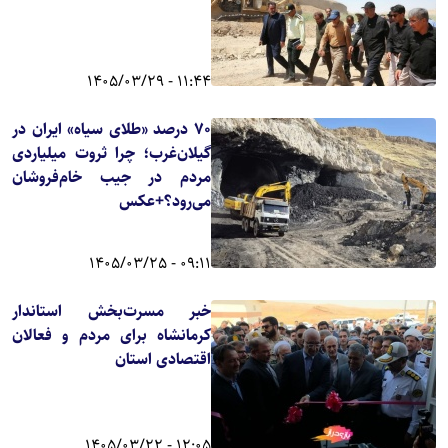
11:44 - 1405/03/29
۷۰ درصد «طلای سیاه» ایران در
گیلان‌غرب؛ چرا ثروت میلیاردی
مردم در جیب خام‌فروشان
می‌رود؟+عکس
09:11 - 1405/03/25
خبر مسرت‌بخش استاندار
کرمانشاه برای مردم و فعالان
اقتصادی استان
12:05 - 1405/03/22