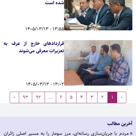
شده است
13:55 - 1405/03/13
قراردادهای خارج از عرف به
تعزیرات معرفی می‌شوند
13:02 - 1405/03/13
›
93
92
...
6
5
4
3
2
1
‹
آخرین مطالب
مردم با جریان‌سازی رسانه‌ای، مرز سومار را به مسیر اصلی زائران
■